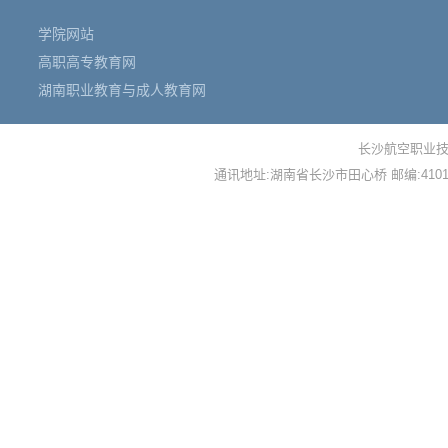
学院网站
高职高专教育网
湖南职业教育与成人教育网
长沙航空职业技
通讯地址:湖南省长沙市田心桥 邮编:410124 备