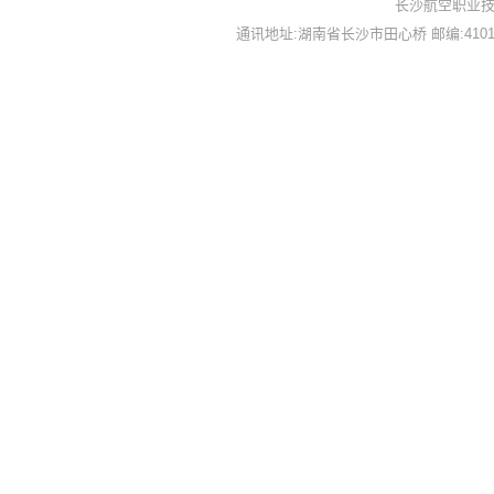
长沙航空职业技
通讯地址:湖南省长沙市田心桥 邮编:410124 备