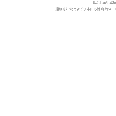
长沙航空职业技
通讯地址:湖南省长沙市田心桥 邮编:410124 备