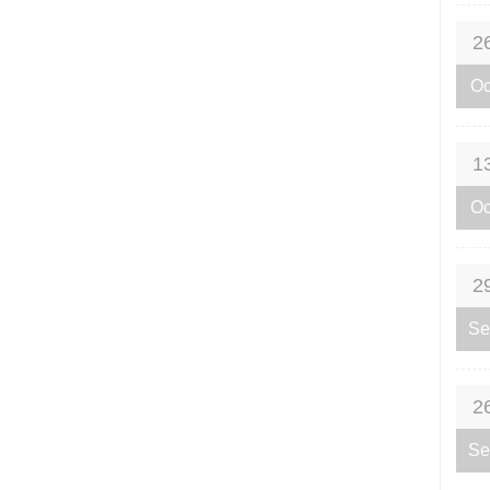
2
Oc
1
Oc
2
Se
2
Se